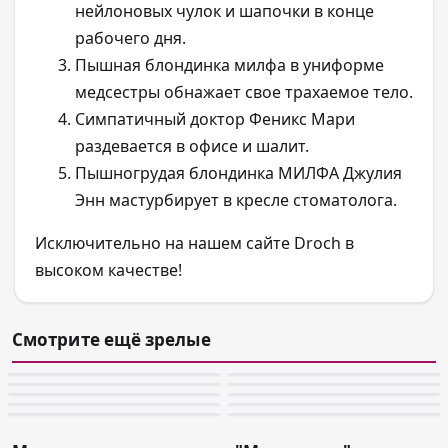
нейлоновых чулок и шапочки в конце
рабочего дня.
Пышная блондинка милфа в униформе
медсестры обнажает свое трахаемое тело.
Симпатичный доктор Феникс Мари
раздевается в офисе и шалит.
Пышногрудая блондинка МИЛФА Джулия
Энн мастурбирует в кресле стоматолога.
Исключительно на нашем сайте Droch в
высоком качестве!
Смотрите ещё зрелые
📷 100
📷 100
📷 100
📷 100
📷 100
📷 100
📷 100
📷 100
📷 99
📷 99